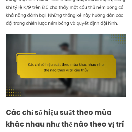
khi tỷ lệ K/9 trên 8.0 cho thấy một cầu thủ ném bóng có
khả năng đánh bại. Những thống kê này hướng dẫn các
đội trong chiến lược ném bóng và quyết định đội hình.
Các chỉ số hiệu suất theo mùa
khác nhau như thế nào theo vị trí