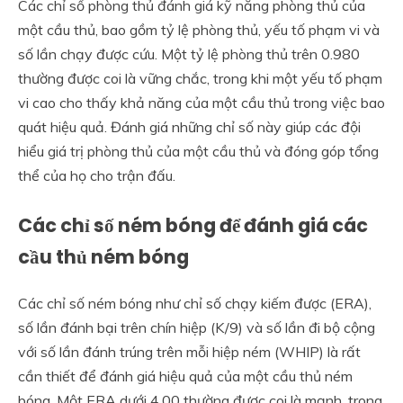
Các chỉ số phòng thủ đánh giá kỹ năng phòng thủ của
một cầu thủ, bao gồm tỷ lệ phòng thủ, yếu tố phạm vi và
số lần chạy được cứu. Một tỷ lệ phòng thủ trên 0.980
thường được coi là vững chắc, trong khi một yếu tố phạm
vi cao cho thấy khả năng của một cầu thủ trong việc bao
quát hiệu quả. Đánh giá những chỉ số này giúp các đội
hiểu giá trị phòng thủ của một cầu thủ và đóng góp tổng
thể của họ cho trận đấu.
Các chỉ số ném bóng để đánh giá các
cầu thủ ném bóng
Các chỉ số ném bóng như chỉ số chạy kiếm được (ERA),
số lần đánh bại trên chín hiệp (K/9) và số lần đi bộ cộng
với số lần đánh trúng trên mỗi hiệp ném (WHIP) là rất
cần thiết để đánh giá hiệu quả của một cầu thủ ném
bóng. Một ERA dưới 4.00 thường được coi là mạnh, trong