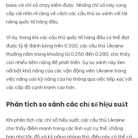
base và chỉ số chạy kiếm được. Những chỉ số này cung
cấp cái nhìn rõ ràng về cách các cầu thủ so sánh với tài
năng quốc tế hàng đầu.
Ví dụ, trong khi các cầu thủ quốc tế hàng đầu có thể đạt
được tỷ lệ đánh bóng trên 0.300, các cầu thủ Ukraine
thường nằm trong khoảng từ 0.250 đến 0.280, cho thấy
còn nhiều tiềm năng để phát triển. Sự so sánh này làm
nổi bật khả năng của các vận động viên Ukraine trong
việc nâng cao kỹ năng của họ thông qua việc tiếp xúc với
các cấp độ cạnh tranh cao hơn.
Phân tích so sánh các chỉ số hiệu suất
Khi phân tích các chỉ số hiệu suất, các cầu thủ Ukraine
cho thấy điểm mạnh trong các lĩnh vực cụ thể, chẳng
hạn như tốc độ và kỹ năng phòng thủ, điều này có thể có