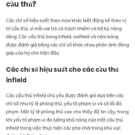
cầu thủ?
Các chỉ số hiệu suất theo mùa khác biệt đáng kể theo vị
trí cầu thủ, vì mỗi vai trò có trách nhiệm và bộ kỹ năng
riêng. Các cầu thủ trong infield, outfield và ném bóng
được đánh giá bằng các chỉ số khác nhau phản ánh đóng
góp của họ cho trận đấu.
Các chỉ số hiệu suất cho các cầu thủ
infield
Các cầu thủ infield chủ yếu được đánh giá dựa trên các
chỉ số như tỷ lệ phòng thủ, yếu tố phạm vi và số lỗi đã
phạm. Một tỷ lệ phòng thủ cao cho thấy độ tin cậy, trong
khi yếu tố phạm vi đo lường khả năng của một cầu thủ
infield trong việc thực hiện các pha chơi trong khu vực