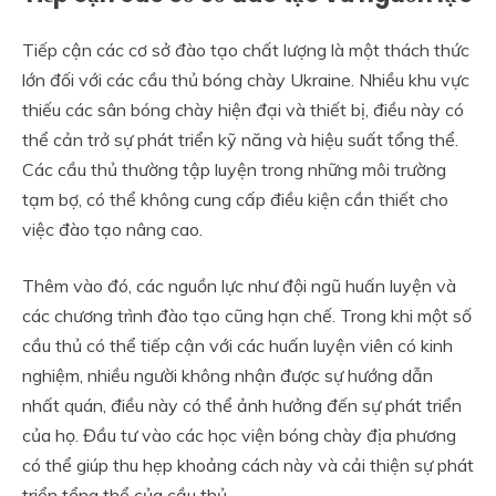
Tiếp cận các cơ sở đào tạo chất lượng là một thách thức
lớn đối với các cầu thủ bóng chày Ukraine. Nhiều khu vực
thiếu các sân bóng chày hiện đại và thiết bị, điều này có
thể cản trở sự phát triển kỹ năng và hiệu suất tổng thể.
Các cầu thủ thường tập luyện trong những môi trường
tạm bợ, có thể không cung cấp điều kiện cần thiết cho
việc đào tạo nâng cao.
Thêm vào đó, các nguồn lực như đội ngũ huấn luyện và
các chương trình đào tạo cũng hạn chế. Trong khi một số
cầu thủ có thể tiếp cận với các huấn luyện viên có kinh
nghiệm, nhiều người không nhận được sự hướng dẫn
nhất quán, điều này có thể ảnh hưởng đến sự phát triển
của họ. Đầu tư vào các học viện bóng chày địa phương
có thể giúp thu hẹp khoảng cách này và cải thiện sự phát
triển tổng thể của cầu thủ.