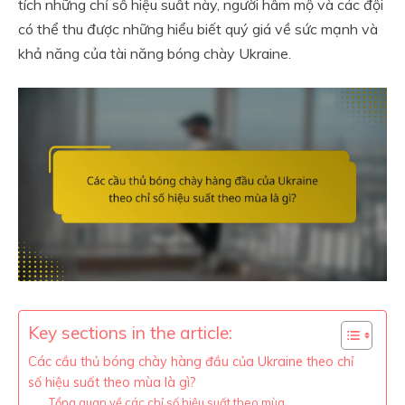
tích những chỉ số hiệu suất này, người hâm mộ và các đội
có thể thu được những hiểu biết quý giá về sức mạnh và
khả năng của tài năng bóng chày Ukraine.
Key sections in the article:
Các cầu thủ bóng chày hàng đầu của Ukraine theo chỉ
số hiệu suất theo mùa là gì?
Tổng quan về các chỉ số hiệu suất theo mùa