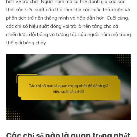
hơn về trò chơi. Người hâm mộ có thể đánh giá các sắc
thái của hiệu suất cầu thủ, làm cho các cuộc thảo luận và
phân tích trở nên thông minh và hấp dẫn hơn. Cuối cùng,
các chỉ số hiệu suất đóng vai trò là nền tảng cho cả
chiến lược đội bóng và tương tác của người hâm mộ trong
thế giới bóng chày.
Các chỉ số nào là quan trọng nhất