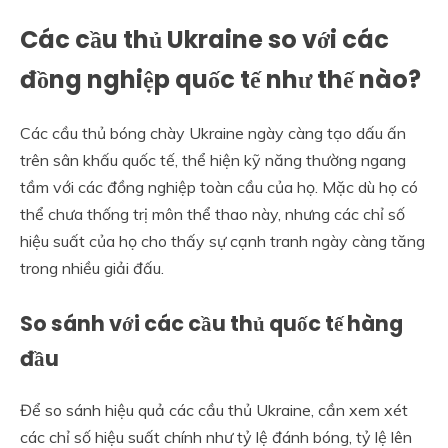
Các cầu thủ Ukraine so với các
đồng nghiệp quốc tế như thế nào?
Các cầu thủ bóng chày Ukraine ngày càng tạo dấu ấn
trên sân khấu quốc tế, thể hiện kỹ năng thường ngang
tầm với các đồng nghiệp toàn cầu của họ. Mặc dù họ có
thể chưa thống trị môn thể thao này, nhưng các chỉ số
hiệu suất của họ cho thấy sự cạnh tranh ngày càng tăng
trong nhiều giải đấu.
So sánh với các cầu thủ quốc tế hàng
đầu
Để so sánh hiệu quả các cầu thủ Ukraine, cần xem xét
các chỉ số hiệu suất chính như tỷ lệ đánh bóng, tỷ lệ lên