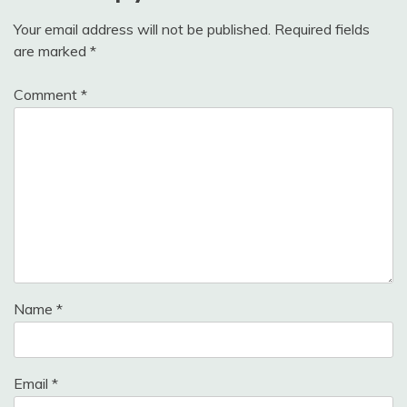
Your email address will not be published.
Required fields
are marked
*
Comment
*
Name
*
Email
*