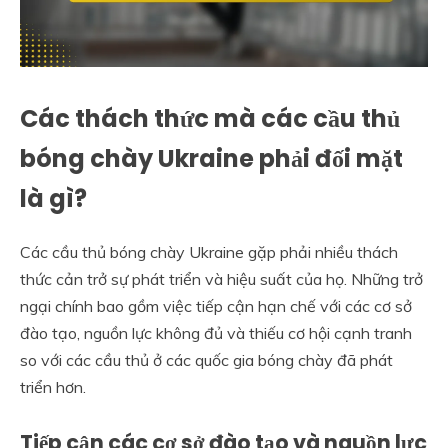
Các thách thức mà các cầu thủ
bóng chày Ukraine phải đối mặt
là gì?
Các cầu thủ bóng chày Ukraine gặp phải nhiều thách
thức cản trở sự phát triển và hiệu suất của họ. Những trở
ngại chính bao gồm việc tiếp cận hạn chế với các cơ sở
đào tạo, nguồn lực không đủ và thiếu cơ hội cạnh tranh
so với các cầu thủ ở các quốc gia bóng chày đã phát
triển hơn.
Tiếp cận các cơ sở đào tạo và nguồn lực