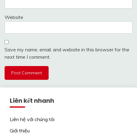
Website
Save my name, email, and website in this browser for the
next time I comment.
Liên kết nhanh
Liên hệ với chúng tôi
Giới thiệu