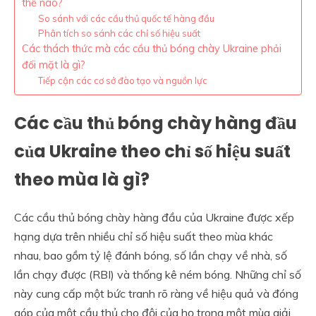
thế nào?
So sánh với các cầu thủ quốc tế hàng đầu
Phân tích so sánh các chỉ số hiệu suất
Các thách thức mà các cầu thủ bóng chày Ukraine phải
đối mặt là gì?
Tiếp cận các cơ sở đào tạo và nguồn lực
Các cầu thủ bóng chày hàng đầu
của Ukraine theo chỉ số hiệu suất
theo mùa là gì?
Các cầu thủ bóng chày hàng đầu của Ukraine được xếp
hạng dựa trên nhiều chỉ số hiệu suất theo mùa khác
nhau, bao gồm tỷ lệ đánh bóng, số lần chạy về nhà, số
lần chạy được (RBI) và thống kê ném bóng. Những chỉ số
này cung cấp một bức tranh rõ ràng về hiệu quả và đóng
góp của một cầu thủ cho đội của họ trong một mùa giải.