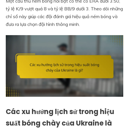
Một cầu thủ ném bóng nổi bật có thể có ERA dưới 3.50,
tỷ lệ K/9 vượt quá 8 và tỷ lệ BB/9 dưới 3. Theo dõi những
chỉ số này giúp các đội đánh giá hiệu quả ném bóng và
đưa ra lựa chọn đội hình thông minh.
Các xu hướng lịch sử trong hiệu
suất bóng chày của Ukraine là