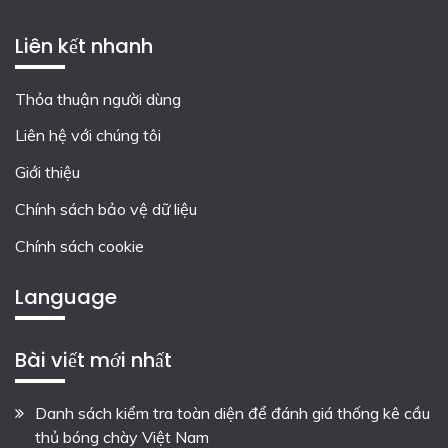
Liên kết nhanh
Thỏa thuận người dùng
Liên hệ với chúng tôi
Giới thiệu
Chính sách bảo vệ dữ liệu
Chính sách cookie
Language
Bài viết mới nhất
Danh sách kiểm tra toàn diện để đánh giá thống kê cầu
thủ bóng chày Việt Nam