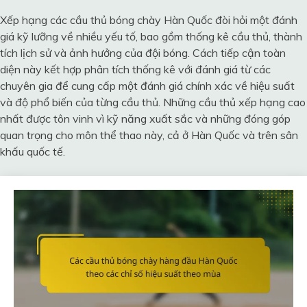
Xếp hạng các cầu thủ bóng chày Hàn Quốc đòi hỏi một đánh
giá kỹ lưỡng về nhiều yếu tố, bao gồm thống kê cầu thủ, thành
tích lịch sử và ảnh hưởng của đội bóng. Cách tiếp cận toàn
diện này kết hợp phân tích thống kê với đánh giá từ các
chuyên gia để cung cấp một đánh giá chính xác về hiệu suất
và độ phổ biến của từng cầu thủ. Những cầu thủ xếp hạng cao
nhất được tôn vinh vì kỹ năng xuất sắc và những đóng góp
quan trọng cho môn thể thao này, cả ở Hàn Quốc và trên sân
khấu quốc tế.