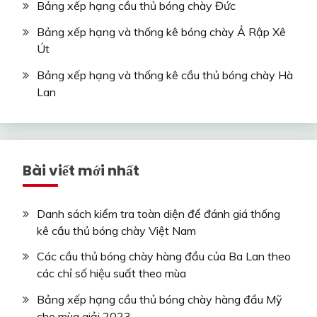
Bảng xếp hạng cầu thủ bóng chày Đức
Bảng xếp hạng và thống kê bóng chày Ả Rập Xê
Út
Bảng xếp hạng và thống kê cầu thủ bóng chày Hà
Lan
Bài viết mới nhất
Danh sách kiểm tra toàn diện để đánh giá thống
kê cầu thủ bóng chày Việt Nam
Các cầu thủ bóng chày hàng đầu của Ba Lan theo
các chỉ số hiệu suất theo mùa
Bảng xếp hạng cầu thủ bóng chày hàng đầu Mỹ
cho mùa giải 2023