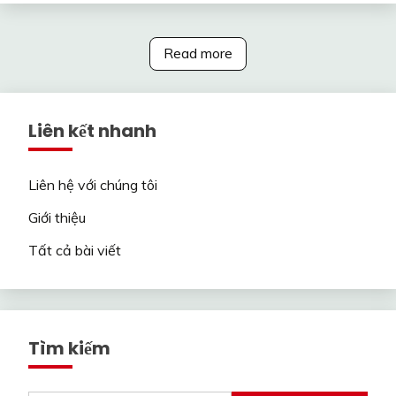
Read more
Liên kết nhanh
Liên hệ với chúng tôi
Giới thiệu
Tất cả bài viết
Tìm kiếm