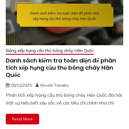
Bảng xếp hạng cầu thủ bóng chày Hàn Quốc
Danh sách kiểm tra toàn diện để phân
tích xếp hạng cầu thủ bóng chày Hàn
Quốc
05/12/2025
Hiroshi Tanaka
Phân tích xếp hạng cầu thủ bóng chày Hàn Quốc đòi hỏi
một sự hiểu biết sâu sắc về các tiêu chí chính như chỉ
Read More