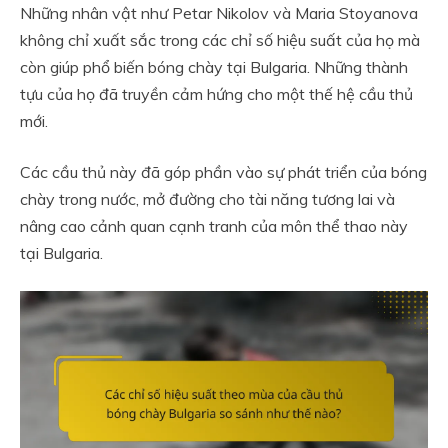
Những nhân vật như Petar Nikolov và Maria Stoyanova
không chỉ xuất sắc trong các chỉ số hiệu suất của họ mà
còn giúp phổ biến bóng chày tại Bulgaria. Những thành
tựu của họ đã truyền cảm hứng cho một thế hệ cầu thủ
mới.
Các cầu thủ này đã góp phần vào sự phát triển của bóng
chày trong nước, mở đường cho tài năng tương lai và
nâng cao cảnh quan cạnh tranh của môn thể thao này
tại Bulgaria.