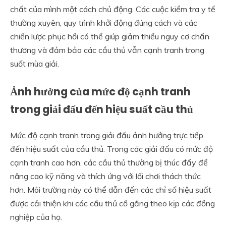
chất của mình một cách chủ động. Các cuộc kiểm tra y tế
thường xuyên, quy trình khởi động đúng cách và các
chiến lược phục hồi có thể giúp giảm thiểu nguy cơ chấn
thương và đảm bảo các cầu thủ vẫn cạnh tranh trong
suốt mùa giải.
Ảnh hưởng của mức độ cạnh tranh
trong giải đấu đến hiệu suất cầu thủ
Mức độ cạnh tranh trong giải đấu ảnh hưởng trực tiếp
đến hiệu suất của cầu thủ. Trong các giải đấu có mức độ
cạnh tranh cao hơn, các cầu thủ thường bị thúc đẩy để
nâng cao kỹ năng và thích ứng với lối chơi thách thức
hơn. Môi trường này có thể dẫn đến các chỉ số hiệu suất
được cải thiện khi các cầu thủ cố gắng theo kịp các đồng
nghiệp của họ.