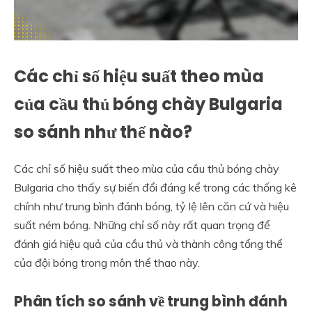
Các chỉ số hiệu suất theo mùa
của cầu thủ bóng chày Bulgaria
so sánh như thế nào?
Các chỉ số hiệu suất theo mùa của cầu thủ bóng chày
Bulgaria cho thấy sự biến đổi đáng kể trong các thống kê
chính như trung bình đánh bóng, tỷ lệ lên căn cứ và hiệu
suất ném bóng. Những chỉ số này rất quan trọng để
đánh giá hiệu quả của cầu thủ và thành công tổng thể
của đội bóng trong môn thể thao này.
Phân tích so sánh về trung bình đánh