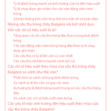
Tỷ lệ đánh bóng mạnh và ảnh hưởng của nó đến hiệu suất
Tỷ lệ chạy được ghi nhận cho các vận động viên ném
bóng
Số trận thắng trên mức thay thế như một chỉ số toàn diện
Những cầu thủ bóng chày Bulgaria nổi bật nhất dựa
trên các chỉ số hiệu suất là ai?
Tổng quan về các cầu thủ hàng đầu theo trung bình đánh
bóng
Các vận động viên ném bóng hàng đầu theo tỷ lệ chạy
được ghi nhận
Các cầu thủ có tỷ lệ lên căn cứ cao nhất
Các cầu thủ nổi bật trong bối cảnh lịch sử
Các chỉ số hiệu suất theo mùa của cầu thủ bóng chày
Bulgaria so sánh như thế nào?
Phân tích so sánh về trung bình đánh bóng
So sánh tỷ lệ lên căn cứ qua các mùa
Xu hướng tỷ lệ đánh bóng mạnh trong số các cầu thủ hàng
đầu
So sánh các chỉ số hiệu suất ném bóng
Các yếu tố nào ảnh hưởng đến hiệu suất theo mùa của
cầu thủ bóng chày Bulgaria?