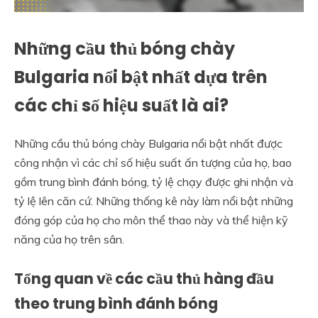
Những cầu thủ bóng chày
Bulgaria nổi bật nhất dựa trên
các chỉ số hiệu suất là ai?
Những cầu thủ bóng chày Bulgaria nổi bật nhất được
công nhận vì các chỉ số hiệu suất ấn tượng của họ, bao
gồm trung bình đánh bóng, tỷ lệ chạy được ghi nhận và
tỷ lệ lên căn cứ. Những thống kê này làm nổi bật những
đóng góp của họ cho môn thể thao này và thể hiện kỹ
năng của họ trên sân.
Tổng quan về các cầu thủ hàng đầu
theo trung bình đánh bóng