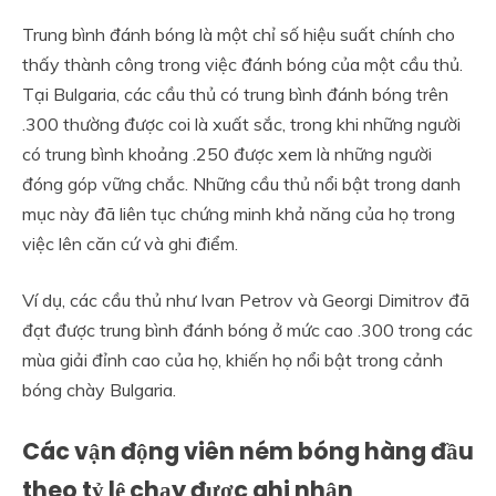
Trung bình đánh bóng là một chỉ số hiệu suất chính cho
thấy thành công trong việc đánh bóng của một cầu thủ.
Tại Bulgaria, các cầu thủ có trung bình đánh bóng trên
.300 thường được coi là xuất sắc, trong khi những người
có trung bình khoảng .250 được xem là những người
đóng góp vững chắc. Những cầu thủ nổi bật trong danh
mục này đã liên tục chứng minh khả năng của họ trong
việc lên căn cứ và ghi điểm.
Ví dụ, các cầu thủ như Ivan Petrov và Georgi Dimitrov đã
đạt được trung bình đánh bóng ở mức cao .300 trong các
mùa giải đỉnh cao của họ, khiến họ nổi bật trong cảnh
bóng chày Bulgaria.
Các vận động viên ném bóng hàng đầu
theo tỷ lệ chạy được ghi nhận