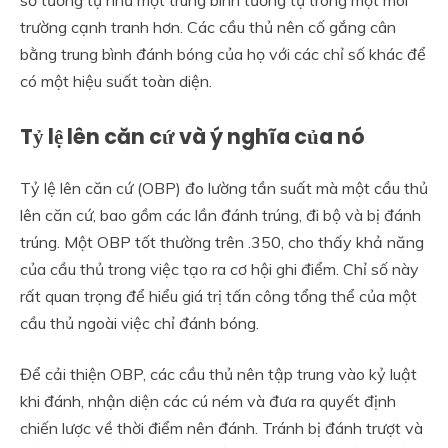
trường cạnh tranh hơn. Các cầu thủ nên cố gắng cân
bằng trung bình đánh bóng của họ với các chỉ số khác để
có một hiệu suất toàn diện.
Tỷ lệ lên căn cứ và ý nghĩa của nó
Tỷ lệ lên căn cứ (OBP) đo lường tần suất mà một cầu thủ
lên căn cứ, bao gồm các lần đánh trúng, đi bộ và bị đánh
trúng. Một OBP tốt thường trên .350, cho thấy khả năng
của cầu thủ trong việc tạo ra cơ hội ghi điểm. Chỉ số này
rất quan trọng để hiểu giá trị tấn công tổng thể của một
cầu thủ ngoài việc chỉ đánh bóng.
Để cải thiện OBP, các cầu thủ nên tập trung vào kỷ luật
khi đánh, nhận diện các cú ném và đưa ra quyết định
chiến lược về thời điểm nên đánh. Tránh bị đánh trượt và