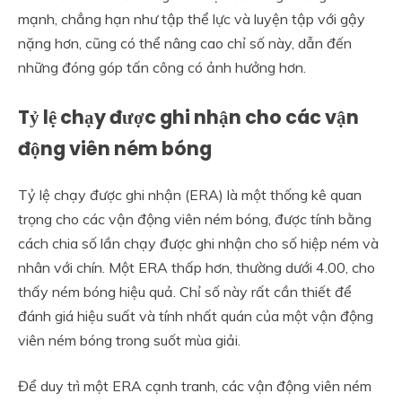
mạnh, chẳng hạn như tập thể lực và luyện tập với gậy
nặng hơn, cũng có thể nâng cao chỉ số này, dẫn đến
những đóng góp tấn công có ảnh hưởng hơn.
Tỷ lệ chạy được ghi nhận cho các vận
động viên ném bóng
Tỷ lệ chạy được ghi nhận (ERA) là một thống kê quan
trọng cho các vận động viên ném bóng, được tính bằng
cách chia số lần chạy được ghi nhận cho số hiệp ném và
nhân với chín. Một ERA thấp hơn, thường dưới 4.00, cho
thấy ném bóng hiệu quả. Chỉ số này rất cần thiết để
đánh giá hiệu suất và tính nhất quán của một vận động
viên ném bóng trong suốt mùa giải.
Để duy trì một ERA cạnh tranh, các vận động viên ném