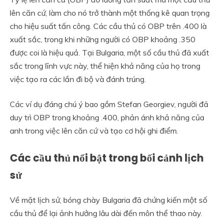
lên căn cứ, làm cho nó trở thành một thống kê quan trọng
cho hiệu suất tấn công. Các cầu thủ có OBP trên .400 là
xuất sắc, trong khi những người có OBP khoảng .350
được coi là hiệu quả. Tại Bulgaria, một số cầu thủ đã xuất
sắc trong lĩnh vực này, thể hiện khả năng của họ trong
việc tạo ra các lần đi bộ và đánh trúng.
Các ví dụ đáng chú ý bao gồm Stefan Georgiev, người đã
duy trì OBP trong khoảng .400, phản ánh khả năng của
anh trong việc lên căn cứ và tạo cơ hội ghi điểm.
Các cầu thủ nổi bật trong bối cảnh lịch
sử
Về mặt lịch sử, bóng chày Bulgaria đã chứng kiến một số
cầu thủ để lại ảnh hưởng lâu dài đến môn thể thao này.