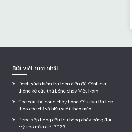
Bài viết mới nhất
Danh sách kiểm tra toàn diện để đánh giá
thống kê cầu thủ bóng chày Việt Nam
Các cầu thủ bóng chày hàng đầu của Ba Lan
theo các chỉ số hiệu suất theo mùa
Bảng xếp hạng cầu thủ bóng chày hàng đầu
Mỹ cho mùa giải 2023