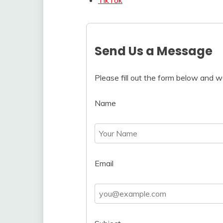
Send Us a Message
Please fill out the form below and we
Name
Email