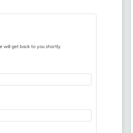
 will get back to you shortly.