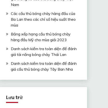
Nam
Các cầu thủ bóng chày hàng đầu của
Ba Lan theo các chỉ số hiệu suất theo
mùa
Bảng xếp hạng cầu thủ bóng chày
hàng đầu Mỹ cho mùa giải 2023
Danh sách kiểm tra toàn diện để đánh
giá tài năng bóng chày Thái Lan
Danh sách kiểm tra toàn diện để đánh
giá cầu thủ bóng chày Tây Ban Nha
Lưu trữ