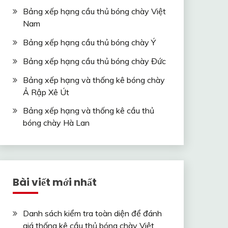
Bảng xếp hạng cầu thủ bóng chày Việt
Nam
Bảng xếp hạng cầu thủ bóng chày Ý
Bảng xếp hạng cầu thủ bóng chày Đức
Bảng xếp hạng và thống kê bóng chày
Ả Rập Xê Út
Bảng xếp hạng và thống kê cầu thủ
bóng chày Hà Lan
Bài viết mới nhất
Danh sách kiểm tra toàn diện để đánh
giá thống kê cầu thủ bóng chày Việt