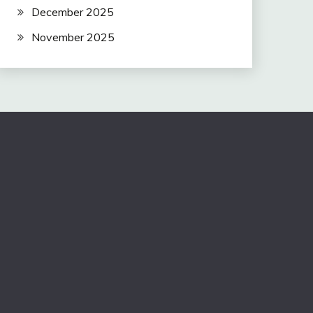
December 2025
November 2025