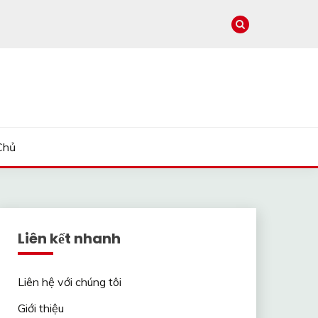
Chủ
Liên kết nhanh
Liên hệ với chúng tôi
Giới thiệu