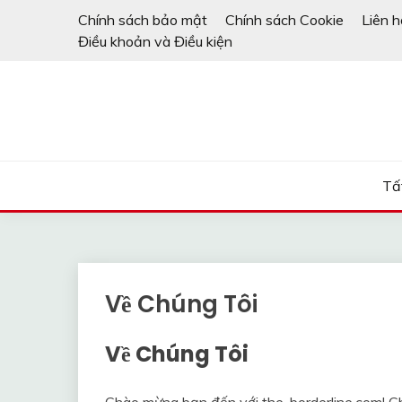
Skip
Chính sách bảo mật
Chính sách Cookie
Liên h
to
Điều khoản và Điều kiện
content
Tấ
Về Chúng Tôi
Về Chúng Tôi
Chào mừng bạn đến với the-borderline.com! Ch