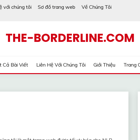
ệ với chúng tôi
Sơ đồ trang web
Về Chúng Tôi
THE-BORDERLINE.COM
t Cả Bài Viết
Liên Hệ Với Chúng Tôi
Giới Thiệu
Trang 
úng tôi là một trang web được tối ưu hóa cho NLP,